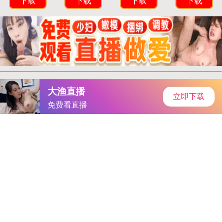
首页
安卓软件
安卓游戏
专题
主页
>
手机软件
>
其他
> 国精产品99永久一区一区
国精产品99永久一区一区
大小：240.2MB
类别：其他
语言：简体中文
系统：Android or ios
更新时间：2025-05-19 18:49:46